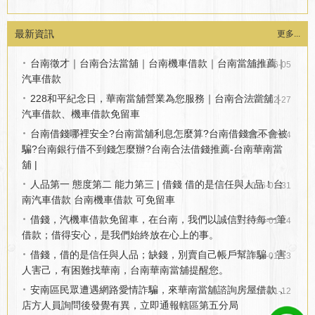
最新資訊
更多...
台南徵才｜台南合法當舖｜台南機車借款｜台南當舖推薦｜
2026-06-05
汽車借款
228和平紀念日，華南當舖營業為您服務｜台南合法當舖｜
2026-02-27
汽車借款、機車借款免留車
台南借錢哪裡安全?台南當舖利息怎麼算?台南借錢會不會被
2026-02-04
騙?台南銀行借不到錢怎麼辦?台南合法借錢推薦-台南華南當
舖 |
人品第一 態度第二 能力第三 | 借錢 借的是信任與人品！台
2026-01-31
南汽車借款 台南機車借款 可免留車
借錢，汽機車借款免留車，在台南，我們以誠信對待每一筆
2026-01-24
借款；借得安心，是我們始終放在心上的事。
借錢，借的是信任與人品；缺錢，別賣自己帳戶幫詐騙，害
2026-01-13
人害己，有困難找華南，台南華南當舖提醒您。
安南區民眾遭遇網路愛情詐騙，來華南當舖諮詢房屋借款，
2026-01-12
店方人員詢問後發覺有異，立即通報轄區第五分局