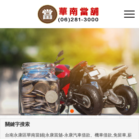
關鍵字搜索
台南永康區華南當鋪|永康當舖-永康汽車借款、機車借款,免留車,薪