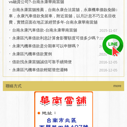
vs融資公司?-台南永康華南當舖
台南永康當舖推薦，台南永康合法當舖，永康機車借款免留
2025-11-09
車，永康汽車借款免留車，附近當舖，以月計息不巧立名目收
費，實體店面在地正派經營多年-台南永康華南當舖
台南永康汽車借款-台南永康華南當舖
2025-11-07
永康區汽車借款利息計算會影響額度可借多少嗎？
2022-12-05
永康汽機車借款是分期車可以申辦嗎？
2021-10-28
永康區汽機車借款實例
2020-06-05
借款找永康當舖誠信可靠手續簡便
2016-12-05
永康區汽機車借款輕鬆替您週轉
2016-12-05
聯絡方式
more