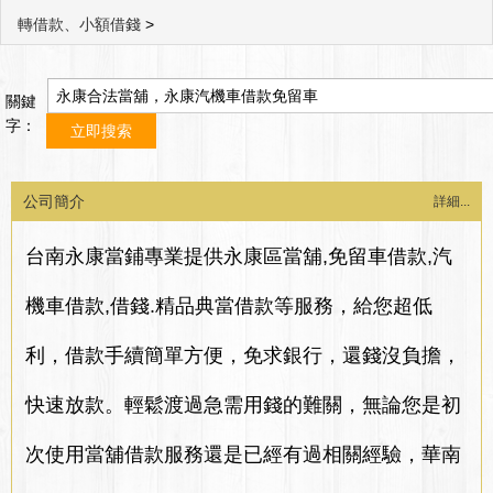
轉借款、小額借錢
>
關鍵
字：
公司簡介
詳細...
台南永康當鋪專業提供永康區當舖,免留車借款,汽
機車借款,借錢.精品典當借款等服務，給您超低
利，借款手續簡單方便，免求銀行，還錢沒負擔，
快速放款。輕鬆渡過急需用錢的難關，無論您是初
次使用當舖借款服務還是已經有過相關經驗，華南