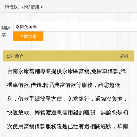
轉借款、小額借錢
>
關鍵
字：
公司簡介
詳細...
台南永康當鋪專業提供永康區當舖,免留車借款,汽
機車借款,借錢.精品典當借款等服務，給您超低
利，借款手續簡單方便，免求銀行，還錢沒負擔，
快速放款。輕鬆渡過急需用錢的難關，無論您是初
次使用當舖借款服務還是已經有過相關經驗，華南