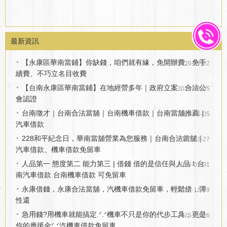
最新資訊
更多...
【永康區華南當鋪】你缺錢，咱們就有緣，免開辦費、免手
2026-07-22
續費、不巧立名目收費
【台南永康區華南當鋪】在地經營多年｜政府立案．合法公
2026-06-05
會認證
台南徵才｜台南合法當舖｜台南機車借款｜台南當舖推薦｜
2026-06-05
汽車借款
228和平紀念日，華南當舖營業為您服務｜台南合法當舖｜
2026-02-27
汽車借款、機車借款免留車
人品第一 態度第二 能力第三 | 借錢 借的是信任與人品！台
2026-01-31
南汽車借款 台南機車借款 可免留車
永康借錢，永康合法當舖，汽機車借款免留車，輕鬆借，彈
2025-12-29
性還
急用錢?用機車就能搞定.ᐟ.ᐟ機車不只是你的代步工具，更是
2025-12-26
你的應援金ᐟ.ᐟ汽機車借款免留車。