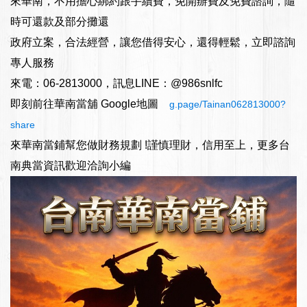
來華南，不用擔心綁約跟手續費，免開辦費及免費諮詢，隨
時可還款及部分攤還
政府立案，合法經營，讓您借得安心，還得輕鬆，立即諮詢
專人服務
來電：06-2813000，訊息LINE：@986snlfc
即刻前往華南當舖 Google地圖
g.page/Tainan062813000?
share
來華南當鋪幫您做財務規劃 !謹慎理財，信用至上，更多台
南典當資訊歡迎洽詢小編