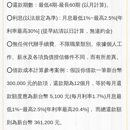
⭕還款期數：最低4期-最長60期 (以月計算)。
⭕利息(以法規定為準) : 月息最低1%~最高2.5%[年
利率最高30%] (提早結清以日計算，無違約金)
⭕無任何代辦手續費、不限職業類別。依據個人工
作、薪水及各項負債授信條件不同，而有所差異。
⭕借款成本計算參考案例：假設你借款一筆新台幣
300,000 元的款項，還款期為12個月，等於每月還
款額度應為新台幣 5,100 元(每月利率1.7%)月息最
低1%~最高2.5%[年利率最高20.4%]， 而總還款額
則為新台幣 361,200 元。