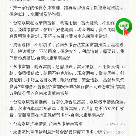
找一家好的優質永康當舖，跑再遠都值得；歡迎來電諮詢，
2025-12-25
保密低利，免開辦及諮詢費。
台南永康在地華南當舖，急需用錢，當天撥款，不用保人借
2025-12-20
款，免聯徵借款，信用不好也能借，現金週轉，資金周轉，利
息透明華南當舖，不巧立名目收費台南永康華南當舖
資金週轉，不用煩惱，台南永康合法立案當舖推薦，流程透
2025-12-18
明、快速撥款，不問用途，保密安全，利息清楚，需要錢，我
們幫你想辦法-台南永康華南當舖
永康當舖，附近當舖，急需用錢，當天撥款，不用保人借
2025-12-17
款，免聯徵借款，信用不好也能借，現金週轉，資金周轉，利
息透明，不巧立名目收費，隱私保密，安全借款，當舖利息怎
麼算?當舖會不會很黑?當舖安全嗎?銀行借不到錢怎麼辦?當舖
vs融資公司?-台南永康華南當舖
台南永康當舖推薦，台南永康合法當舖，永康機車借款免留
2025-11-09
車，永康汽車借款免留車，附近當舖，以月計息不巧立名目收
費，實體店面在地正派經營多年-台南永康華南當舖
台南永康汽車借款-台南永康華南當舖
2025-11-07
永康區汽車借款利息計算會影響額度可借多少嗎？
2022-12-05